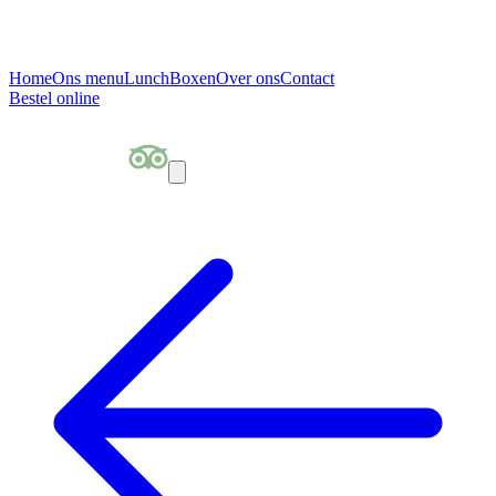
Home
Ons menu
Lunch
Boxen
Over ons
Contact
Bestel online