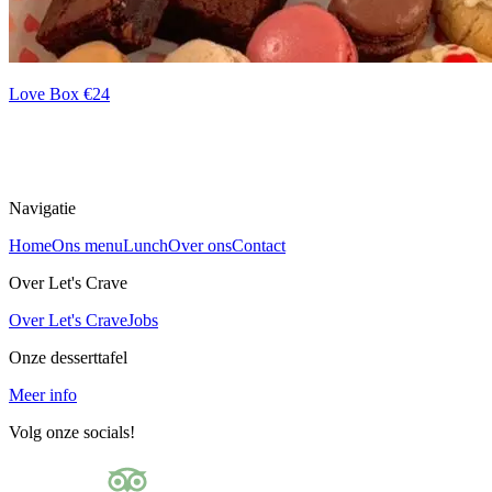
Love Box €24
Navigatie
Home
Ons menu
Lunch
Over ons
Contact
Over Let's Crave
Over Let's Crave
Jobs
Onze desserttafel
Meer info
Volg onze socials!