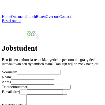
Home
Ons menu
Lunch
Boxen
Over ons
Contact
Bestel online
Jobstudent
Ben jij een enthousiaste en klantgerichte persoon die graag deel
uitmaakt van een dynamisch team? Dan zijn wij op zoek naar jou!
Voornaam
Naam
Adres
Telefoonnummer
E-mailadres